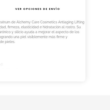
VER OPCIONES DE ENVÍO
 el sérum de Alchemy Care Cosmetics Antiaging Lifting
ad, firmeza, elasticidad e hidratación al rostro. Su
ónico y silicio ayuda a mejorar el aspecto de los
ogrando una piel visiblemente más firme y
de pieles.
ad.
ad del rostro.
.
de los contornos.
nerales.
s.