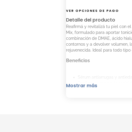
VER OPCIONES DE PAGO
Detalle del producto
Reafirmá y revitalizá tu piel con
Mix, formulado para aportar tonicid
combinación de DMAE, ácido hialur
contornos y a devolver volumen, l
rejuvenecida. Ideal para todo tipo 
Beneficios
Sérum antiarrugas y antied
Reafirma y mejora la tonicid
Mostrar más
Aporta firmeza y elasticidad
Hidratación profunda.
Ayuda a mejorar el aspecto 
Sin parabenos ni aceites mi
Apto para todo tipo de piele