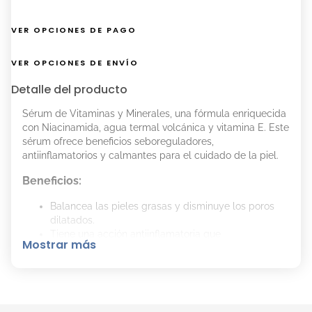
VER OPCIONES DE PAGO
VER OPCIONES DE ENVÍO
Detalle del producto
Sérum de Vitaminas y Minerales, una fórmula enriquecida
con Niacinamida, agua termal volcánica y vitamina E. Este
sérum ofrece beneficios seboreguladores,
antiinflamatorios y calmantes para el cuidado de la piel.
Beneficios:
Balancea las pieles grasas y disminuye los poros
dilatados.
Tiene una acción antiinflamatoria que
Mostrar más
descongestiona las pieles sensibles y beneficia a
las pieles con acné, rosácea, dermatitis o psoriasis.
Contiene un booster que aumenta la penetración y
eficacia de los activos en la piel.
Disminuye la oleosidad y calma el estrés diario de