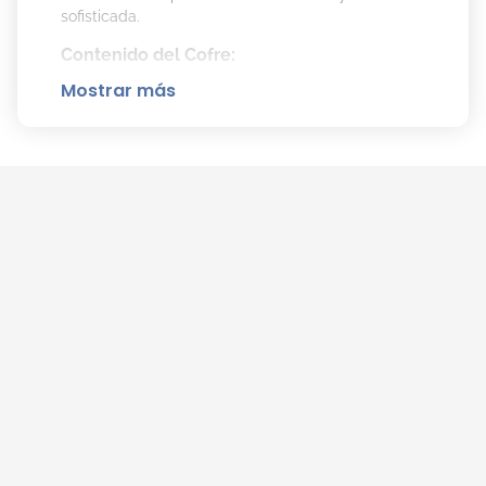
sofisticada.
Contenido del Cofre:
Mostrar más
Dylan Purple EDP 100 ml.
Dylan Purple EDP Travel Size 5 ml.
Body Lotion 100 ml.
Shower Gel: 100 ml.
Detalles de la Fragancia:
Familia olfativa: Floral, Afrutada y
Almizclada.
Notas de Salida: Orpur® de naranja amarga
de Italia, acorde de zumo de pera y Orpur®
de bergamota de Italia.
Notas de Corazón: Fresia púrpura,
Pomarose® y Mohanial®.
Notas de Fondo: Iso E Super, Orpur® de
madera de cedro de Virginia, Ambrofix™,
Belambre® y Sylkolide®.