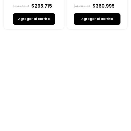
$
295
.
715
$
360
.
995
$
347
.
900
$
424
.
700
Agregar al carrito
Agregar al carrito