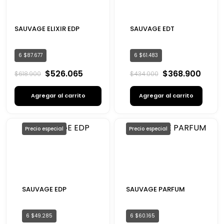
SAUVAGE ELIXIR EDP
SAUVAGE EDT
6
$
87
.
677
6
$
61
.
483
$
526
.
065
$
368
.
900
$
618
.
900
$
434
.
000
Agregar al carrito
Agregar al carrito
Precio especial
Precio especial
SAUVAGE EDP
SAUVAGE PARFUM
6
$
49
.
285
6
$
60
.
165