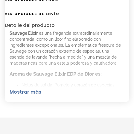
VER OPCIONES DE ENVÍO
Detalle del producto
Sauvage Elixir
es una fragancia extraordinariamente
concentrada, como un licor fino elaborado con
ingredientes excepcionales. La emblemática frescura de
Sauvage con un corazón extremo de especias, una
esencia de lavanda "hecha a medida" y una mezcla de
maderas ricas para una estela poderosa y cautivadora.
Aroma de Sauvage Elixir EDP de Dior es:
Notas de salida: Pomelo y corazón de especias
(canela y nuez moscada).
Mostrar más
Notas de corazón: Esencia de lavanda AOP de
Nyons.
Notas de fondo: Madera dulce.
Cómo Aplicar el Perfume Sauvage Elixir EDP de
Dior Correctamente: