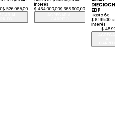
interés
DIECIOC
0
$
526
.
065
,
00
$
434
.
000
,
00
$
368
.
900
,
00
EDP
EGAR AL
AGREGAR AL
Hasta
6
x
RRITO
CARRITO
$
8
.
165
,
00
si
interés
$
48
.
9
AGREGA
AL
CARRIT