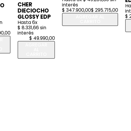
E
CHER
HO
interés
Ha
DIECIOCHO
$
347
.
900
,
00
$
295
.
715
,
00
in
GLOSSY EDP
$
AGREGAR AL
CARRITO
n
Hasta
6
x
$
8
.
331
,
66
sin
90
,
00
interés
$
49
.
990
,
00
R
AGREGAR
O
AL
CARRITO