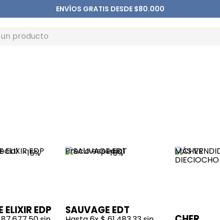
ENVÍOS GRATIS DESDE $80.000
ecial
Precio especial
MÁS VENDI
-
15%
-
15%
ELIXIR EDP
SAUVAGE EDT
CHER
87
.
677
,
50
sin
Hasta
6
x
$
61
.
483
,
33
sin