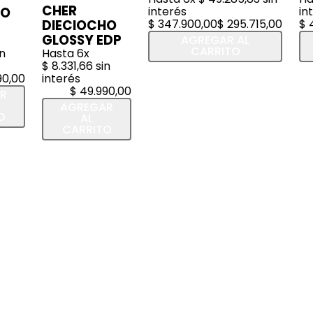
CHER
HO
interés
in
DIECIOCHO
$
347
.
900
,
00
$
295
.
715
,
00
$
GLOSSY EDP
AGREGAR AL
CARRITO
n
Hasta
6
x
$
8
.
331
,
66
sin
90
,
00
interés
$
49
.
990
,
00
R
AGREGAR
O
AL
CARRITO