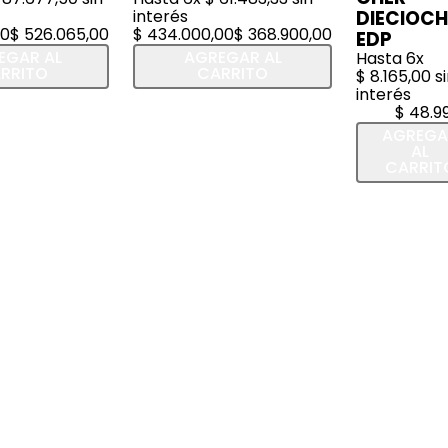
interés
DIECIOC
0
$
526
.
065
,
00
$
434
.
000
,
00
$
368
.
900
,
00
EDP
EGAR AL
AGREGAR AL
Hasta
6
x
RRITO
CARRITO
$
8
.
165
,
00
si
interés
$
48
.
9
AGREGA
AL
CARRIT