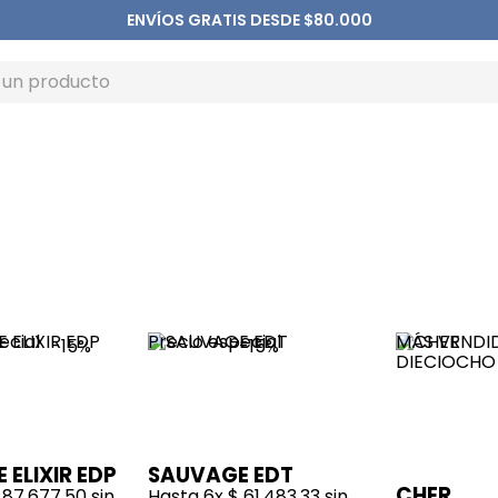
ENVÍOS GRATIS DESDE $80.000
ecial
Precio especial
MÁS VENDI
-
15%
-
15%
ELIXIR EDP
SAUVAGE EDT
CHER
87
.
677
,
50
sin
Hasta
6
x
$
61
.
483
,
33
sin