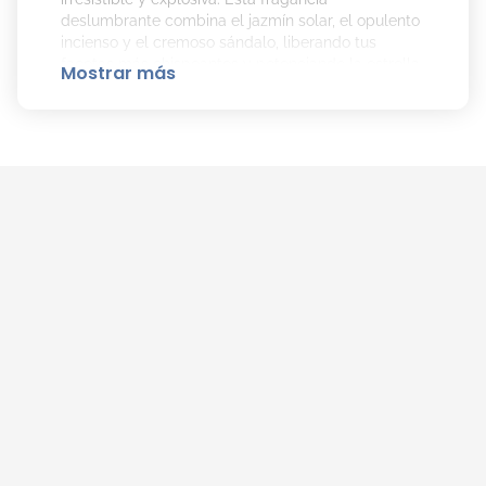
deslumbrante combina el jazmín solar, el opulento
incienso y el cremoso sándalo, liberando tus
facetas más chispeantes y potenciando la estrella
Mostrar más
Fame que llevas dentro.
El Aroma de Fame Intense EDP de Rabanne
es:
Nota de Salida: Trio de incienso.
Nota de Corazón: Jazmín etéreo.
Nota de Fondo: Crema de sándalo.
Cómo Aplicar el Perfume Fame Intense
EDP de Rabanne para Mayor Duración:
Aplica
Fame Intense EDP
sobre la piel limpia
y seca.
Pulveriza en las zonas de pulso, como el
cuello y las muñecas, para potenciar su
duración y aroma.