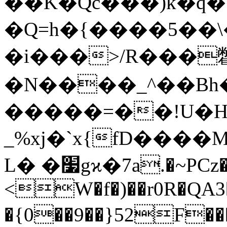
��K�Qc���)k�q���;6���8
�Q=h�{����5��
�i���>/R���䨆
�N����_^��Bh
�����=��ǃU�H^
_%xj�`x{fD���
L� �׷gϰ�7a.�~P
<W�f�)��r0R�QA3
�{0��9��}52F