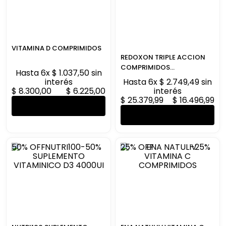
VITAMINA D COMPRIMIDOS
REDOXON TRIPLE ACCION
COMPRIMIDOS
Hasta
6
x
$
1
.
037
,
50
sin
EFERVESCENTE
interés
Hasta
6
x
$
2
.
749
,
49
sin
$
8
.
300
,
00
$
6
.
225
,
00
interés
$
25
.
379
,
99
$
16
.
496
,
99
AGREGAR AL CARRITO
AGREGAR AL CARRITO
50%
OFF
-
50%
25%
OFF
-
25%