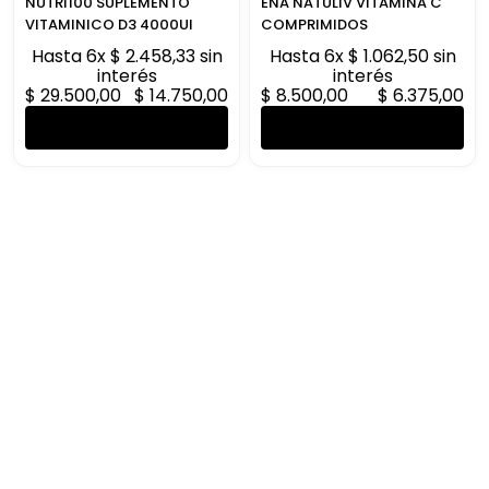
NUTRI100 SUPLEMENTO
ENA NATULIV VITAMINA C
VITAMINICO D3 4000UI
COMPRIMIDOS
Hasta
6
x
$
2
.
458
,
33
sin
Hasta
6
x
$
1
.
062
,
50
sin
interés
interés
$
29
.
500
,
00
$
14
.
750
,
00
$
8
.
500
,
00
$
6
.
375
,
00
AGREGAR AL CARRITO
AGREGAR AL CARRITO