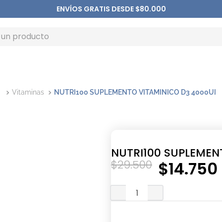
ENVÍOS GRATIS DESDE $80.000
Vitaminas
NUTRI100 SUPLEMENTO VITAMINICO D3 4000UI
NUTRI100 SUPLEMEN
$
29
.
500
$
14
.
750