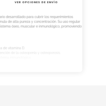
VER OPCIONES DE ENVÍO
rio desarrollado para cubrir los requerimientos
rmula de alta pureza y concentración. Su uso regular
 sistema óseo, muscular e inmunológico, promoviendo
ia de vitamina D.
vención de la osteopenia y osteoporosis.
istema inmunológico.
 efectos del envejecimiento celular.
 muscular.
emente junto a una comida.