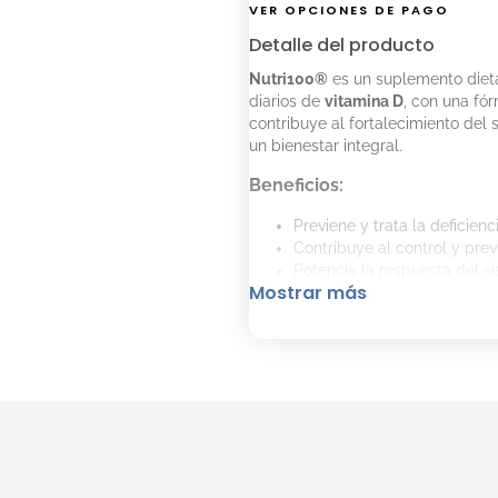
VER OPCIONES DE PAGO
Detalle del producto
Nutri100®
es un suplemento dieta
diarios de
vitamina D
, con una fó
contribuye al fortalecimiento del
un bienestar integral.
Beneficios:
Previene y trata la deficienc
Contribuye al control y pre
Potencia la respuesta del s
Mostrar más
Ayuda a proteger contra los
Mejora la fuerza y actividad
Modo de uso:
Tomar
1 cápsula al día
, preferent
Presentación:
Envase con
30 cápsulas
.