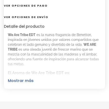
VER OPCIONES DE PAGO
VER OPCIONES DE ENVÍO
Detalle del producto
We Are Tribe EDT
es la nueva fragancia de Benetton,
inspirada en jóvenes unidos por valores compartidos que
celebran el lado genuino y divertido de la vida.
WE ARE
TRIBE
es una oleada juvenil de frescor marino que se
mezcla con la masculinidad de las maderas y el ámbar,
ofreciendo una fuente de inspiración para alcanzar todas
tus metas.
El Aroma de We Are Tribe EDT es:
Mostrar más
Familia Olfativa:Aromático Amaderado
Notas de Salida:Pomelo, Acorde Salado,
Cardamomo
Notas de Corazón: Lavanda, Albahaca
Notas de Fondo: Vetiver, Ámbar seco