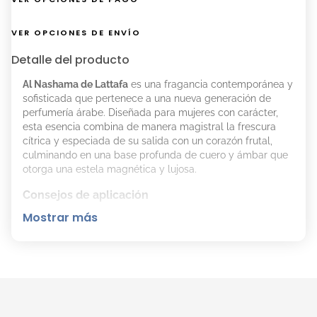
VER OPCIONES DE ENVÍO
Detalle del producto
Al Nashama de Lattafa
es una fragancia contemporánea y
sofisticada que pertenece a una nueva generación de
perfumería árabe. Diseñada para mujeres con carácter,
esta esencia combina de manera magistral la frescura
cítrica y especiada de su salida con un corazón frutal,
culminando en una base profunda de cuero y ámbar que
otorga una estela magnética y lujosa.
Consejos de aplicación
Mostrar más
Aplicar preferentemente después de la ducha sobre
la piel limpia. Vaporizar en los puntos de pulso para
que la nota de Cuero Saffiano se desarrolle con
elegancia y permanezca durante horas.
Detalles del producto
Tipo:
Eau de Parfum (EDP).