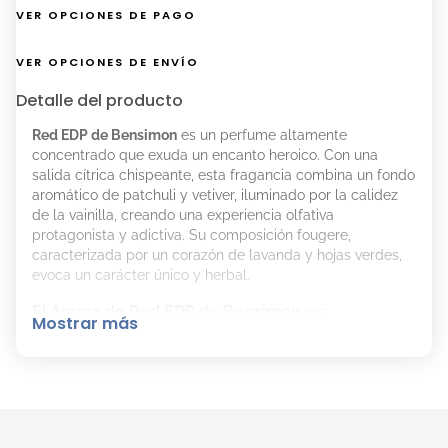
VER OPCIONES DE PAGO
VER OPCIONES DE ENVÍO
Detalle del producto
Red EDP de Bensimon
es un perfume altamente
concentrado que exuda un encanto heroico. Con una
salida cítrica chispeante, esta fragancia combina un fondo
aromático de patchuli y vetiver, iluminado por la calidez
de la vainilla, creando una experiencia olfativa
protagonista y adictiva. Su composición fougere,
caracterizada por un corazón de lavanda y hojas verdes,
evoca un carácter único y herbal.
El Aroma de Red EDP de Bensimon es:
Mostrar más
Familia Olfativa: Oriental.
Notas de Salida: Bergamota, naranja, mandarina y
manzana.
Notas de Corazón: Jazmín, hojas verdes y lavanda.
Notas de Fondo: Ambré Musk, patchouli, vetiver y
vainilla.