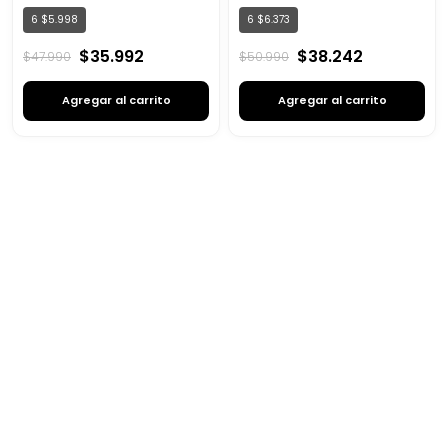
6
$
5
.
998
6
$
6
.
373
$
35
.
992
$
38
.
242
$
47
.
990
$
50
.
990
Agregar al carrito
Agregar al carrito