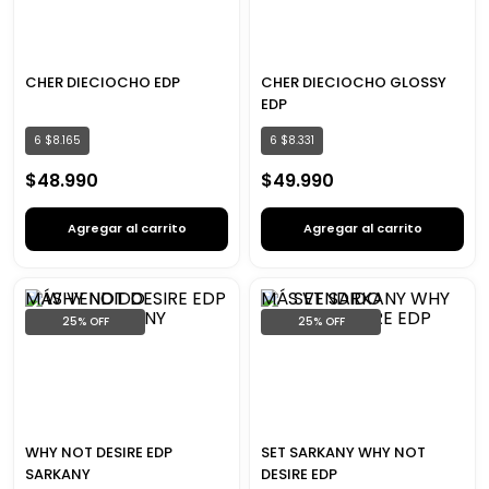
CHER DIECIOCHO EDP
CHER DIECIOCHO GLOSSY
EDP
6
$
8
.
165
6
$
8
.
331
$
48
.
990
$
49
.
990
Agregar al carrito
Agregar al carrito
MÁS VENDIDO
MÁS VENDIDO
25%
OFF
25%
OFF
WHY NOT DESIRE EDP
SET SARKANY WHY NOT
SARKANY
DESIRE EDP