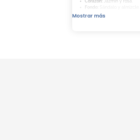
Corazón:
Jazmín y rosa.
Fondo:
Sándalo y almizcle.
Mostrar más