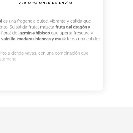
VER OPCIONES DE ENVÍO
l
es una fragancia dulce, vibrante y cálida que
nto. Su salida frutal mezcla
fruta del dragón y
 floral de
jazmín e hibisco
que aporta frescura y
e
vainilla, maderas blancas y musk
le da una calidez
orito a donde vayas, con una combinación que
 gourmand.