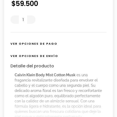
$
59
.
500
VER OPCIONES DE PAGO
VER OPCIONES DE ENVÍO
Detalle del producto
Calvin Klein Body Mist Cotton Musk
es una
fragancia revitalizante diseñada para envolver el
cabello y el cuerpo como una segunda piel. Su
delicado aroma floral es tan fresco y reconfortante
como el algodón puro, equilibrado perfectamente
con la calidez de un almizcle sensual. Con una
fórmula ligera e hidratante, es la opción ideal para
quienes buscan una frescura cotidiana que deje la
piel suave y delicadamente perfumada.