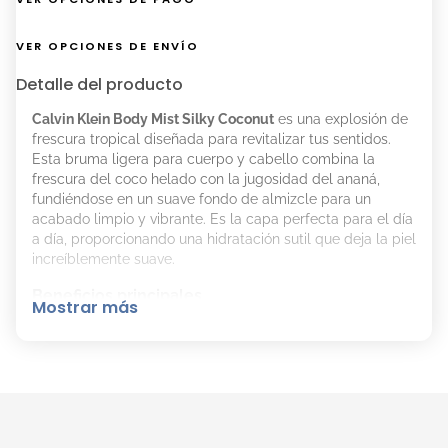
VER OPCIONES DE ENVÍO
Detalle del producto
Calvin Klein Body Mist Silky Coconut
es una explosión de
frescura tropical diseñada para revitalizar tus sentidos.
Esta bruma ligera para cuerpo y cabello combina la
frescura del coco helado con la jugosidad del ananá,
fundiéndose en un suave fondo de almizcle para un
acabado limpio y vibrante. Es la capa perfecta para el día
a día, proporcionando una hidratación sutil que deja la piel
increíblemente suave.
Beneficios principales
Mostrar más
Frescura Tropical:
Notas vibrantes de coco y ananá
para una sensación revitalizante.
Textura Sedosa:
Fórmula ligera que hidrata la piel
sin dejar sensación pegajosa.
Versatilidad:
Ideal para usar como base o combinar
con otras fragancias de la línea.