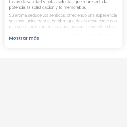
fusión de vanidad y notas selectas que representa la
potencia, la sofisticación y lo memorable.
Su aroma seduce los sentidos, ofreciendo una experiencia
sensorial única para el hombre que desea destacarse con
una sofisticación auténtica y una presencia inconfundible.
Dedicado a un hombre con una
presencia magnética y un
Mostrar más
carácter que irradia confianza
. Su estilo es refinado,
elegante y siempre con un toque distintivo. Es la
personificación de la audacia y la sofisticación.
Notas olfativas:
Notas de salida:
Jengibre, tabaco aterciopelado y
mix de frutos secos
Notas de corazón:
Anís de badián, canela de Ceilán
y cacao absoluto
Notas de fondo:
Haba tonka, vainilla negra de
Madagascar y madera de oud
Este perfume refleja la combinación perfecta de
exclusividad, sofisticación y audacia. Ideal para quien no
teme destacarse y dejar una marca imborrable. Cada
acorde ofrece una experiencia profunda y envolvente.