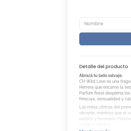
Detalle del producto
Abrazá tu lado salvaje.
CH Wild Love es una fragan
Herrera que encarna la sedu
Parfum floral despierta los
frescura, sensualidad y cal
Las notas cítricas del pom
vibrante, mientras que el 
exótico y femenino. Finalme
cálida y adictiva.