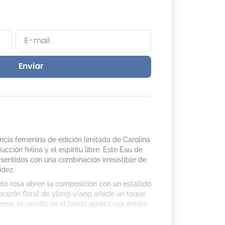
Enviar
cia femenina de edición limitada de Carolina
cción felina y el espíritu libre. Este Eau de
 sentidos con una combinación irresistible de
idez.
elo rosa abren la composición con un estallido
corazón floral de ylang-ylang añade un toque
nte, la vainilla en el fondo aporta una estela