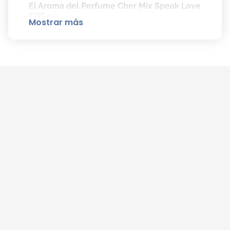
El Aroma del Perfume Cher Mix Speak Love
EDT es:
Mostrar más
Notas de salida: Bergamota, Cassis, Flor de
Tagete.
Notas de corazón: Flores Blancas, Manzana,
Praliné.
Notas de fondo: Cedro, Ámbar, Musk.
Cómo Aplicar el Perfume Cher Mix Speak
Love EDT Correctamente:
Aplica Cher Mix Speak Love EDT sobre la
piel limpia y seca.
Pulveriza en las zonas de pulso, como el
cuello y las muñecas, para potenciar su
duración y aroma.