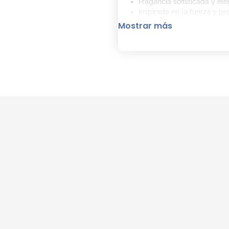
Fragancia sofisticada y ele
Inspirada en la fuerza y pr
Aroma femenino con identi
Mostrar más
Ideal para ocasiones especi
Incluye de regalo un travel
Concepto olfativo
Inspiración en la piedra óni
Conexión con la naturaleza
Perteneciente al nuevo uni
Consejos de aplicación
Aplicar sobre puntos de p
No frotar la piel después d
Reaplicar según preferencia
Detalles del producto
Nombre: Cher Onyx Eau de
Contenido: 50 ml.
Incluye: Fragancia 20 ml +
Categoría: Eau de Parfum 