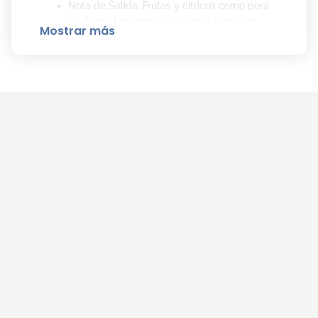
Nota de Salida: Frutas y cítricos como pera
de Anjou, bergamota y naranja sanguina.
Mostrar más
Nota de Corazón: Flores blancas y frutos
rojos, con flor de naranjo, tuberosa y
frambuesa.
Nota de Fondo: Dulce y amaderado con
orquídea de vainilla, patchouli y sándalo.
Cómo Aplicar Cher Onyx EDP para Mayor
Duración:
Aplica
Cher Onyx EDP
sobre la piel limpia y seca
en las zonas de pulso como el cuello y las
muñecas para maximizar su duración y fragancia.