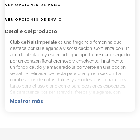
VER OPCIONES DE PAGO
VER OPCIONES DE ENVÍO
Detalle del producto
Club de Nuit Impériale
es una fragancia femenina que
destaca por su elegancia y sofisticación. Comienza con un
acorde afrutado y especiado que aporta frescura, seguido
por un corazón floral cremoso y envolvente. Finalmente,
un fondo cálido y amaderado la convierte en una opción
versátil y refinada, perfecta para cualquier ocasión. La
combinación de notas dulces y amaderadas la hace ideal
tanto para el uso diario como para ocasiones especiales.
Se caracteriza por ser atrevida, fresca y elegante, con
notas de lichi, bergamota y nuez moscada en la salida,
Mostrar más
rosa turca, vainilla y almizcle en el corazón, y vainilla,
cachemira, incienso y cedro en la base.
El Aroma del Perfume Club de Nuit Impériale EDP
de Armaf es:
Notas de Salida: Bergamota, rosa y nuez moscada.