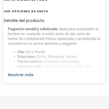
VER OPCIONES DE ENVÍO
Detalle del producto
Fragancia versátil y sofisticada
, ideal para acompañar al
hombre en cualquier ocasión, tanto de día como de
noche. Su combinación fresca, especiada y amaderada la
convierte en un aroma distintivo y elegante.
Uso:
Día y Noche
Estaciones:
Otoño, Primavera, Verano
Familia olfativa:
Aromática Amaderada
Notas de salida:
Limón (Lima ácida), Piña, Lima
(Limón Verde), Pimienta Negra, Bergamota, Pimienta
Mostrar más
Rosa
Notas de corazón:
Jazmín, Lirio de los Valles
(Muguete), Fresia
Notas de fondo:
Ambroxán, Almizcle Blanco, Ámbar
Gris, Cedro, Cuero, Pachuli
Un perfume fresco y vibrante, con un equilibrio perfecto
entre cítricos, especias y maderas, pensado para hombres