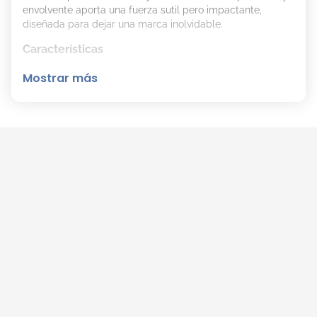
envolvente aporta una fuerza sutil pero impactante,
diseñada para dejar una marca inolvidable.
Características
Fragancia femenina intensa y sofisticada.
Mostrar más
Equilibrio entre frescura luminosa y dulzura
envolvente.
Estela profunda y memorable.
Ideal para destacar en ocasiones especiales.
Incluye Body Splash para potenciar y prolongar el
aroma.
Notas olfativas
Notas de salida:
Bergamota, avellana, lima
mexicana.
Notas de corazón:
Heliotropo, cacao, rosa
descamada.
Notas de fondo:
Vainilla, cashmeran, haba tonka.
Consejos de aplicación