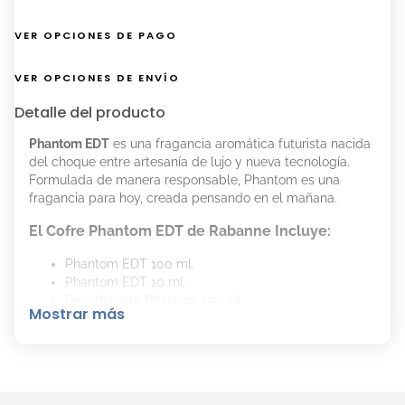
VER OPCIONES DE PAGO
VER OPCIONES DE ENVÍO
Detalle del producto
Phantom EDT
es una fragancia aromática futurista nacida
del choque entre artesanía de lujo y nueva tecnología.
Formulada de manera responsable, Phantom es una
fragancia para hoy, creada pensando en el mañana.
El Cofre Phantom EDT de Rabanne Incluye:
Phantom EDT 100 ml.
Phantom EDT 10 ml.
Desodorante Phantom 150 ml.
Mostrar más
El Aroma del Perfume Phantom EDT es:
Notas de Salida: Limón de Amalfi, lavanda y
entusiasmo de limón.
Notas de Corazón: Lavanda, humo, notas terrosas,