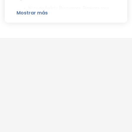
Nota de Salida: Bergamota, Pimienta rosa.
Mostrar más
Nota de Corazón: Pétalos de rosa, Gardenia.
Nota de Fondo: Sándalo, Chantilly.
Cómo Aplicar el Perfume De Beso en Beso
EDT de Agatha Ruiz de la Prada para Mayor
Duración:
Aplica
De Beso en Beso EDT
sobre la piel
limpia y seca.
Pulveriza en las zonas de pulso, como el
cuello y las muñecas, para potenciar su
duración y aroma.