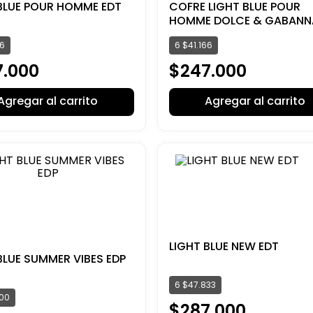
BLUE POUR HOMME EDT
COFRE LIGHT BLUE POUR
HOMME DOLCE & GABANN
66
6
$
41
.
166
7
.
000
$
247
.
000
Agregar al carrito
Agregar al carrito
LIGHT BLUE NEW EDT
BLUE SUMMER VIBES EDP
6
$
47
.
833
00
$
287
.
000