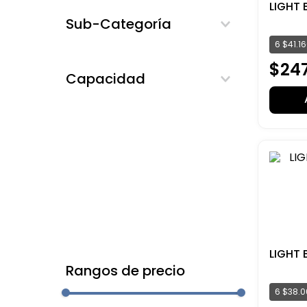
LIGHT 
Fragancias Importadas
Sub-Categoría
Femeninas
6
$
41
.
1
Masculinas
$
24
Capacidad
LIGHT 
Rangos de precio
6
$
38
.
0