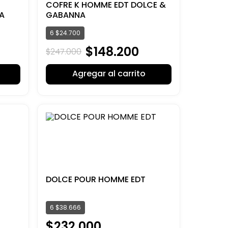
COFRE K HOMME EDT DOLCE &
A
GABANNA
6
$
24
.
700
$
148
.
200
$
247
.
000
Agregar al carrito
DOLCE POUR HOMME EDT
6
$
38
.
666
$
232
.
000