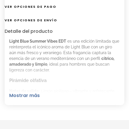
VER OPCIONES DE PAGO
VER OPCIONES DE ENVÍO
Detalle del producto
Light Blue Summer Vibes EDT
es una edición limitada que
reinterpreta el icónico aroma de Light Blue con un giro
aún más fresco y veraniego. Esta fragancia captura la
esencia de un verano mediterráneo con un perfil
cítrico,
amaderado y limpio
, ideal para hombres que buscan
ligereza con carácter.
Pirámide olfativa
Notas de salida:
Limón siciliano
– vibrante y refrescante,
Mostrar más
aporta una apertura luminosa.
Notas de corazón:
Ciprés
– aporta una frescura verde y
elegante.
Notas de fondo:
Amberwood
– cálido y envolvente, deja
una estela amaderada y masculina.