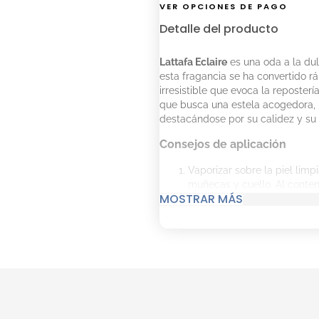
VER OPCIONES DE PAGO
Detalle del producto
Lattafa Eclaire
es una oda a la dul
esta fragancia se ha convertido 
irresistible que evoca la reposterí
que busca una estela acogedora, 
destacándose por su calidez y su
Consejos de aplicación
Vaporizar sobre la piel lim
muñecas y cuello. Al conten
MOSTRAR MÁS
permitirá que el aroma se 
Detalles del producto
Tipo:
Eau de Parfum (EDP).
Familia Olfativa:
Floral Frut
Notas de salida:
Caramelo, l
Notas de corazón:
Miel y flo
Notas de fondo:
Vainilla, pra