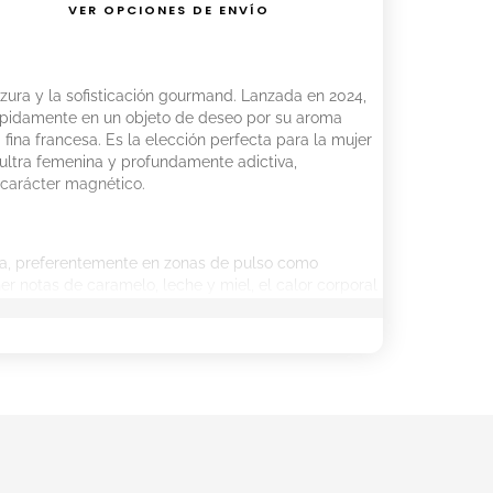
VER OPCIONES DE ENVÍO
zura y la sofisticación gourmand. Lanzada en 2024,
rápidamente en un objeto de deseo por su aroma
a fina francesa. Es la elección perfecta para la mujer
ultra femenina y profundamente adictiva,
 carácter magnético.
pia, preferentemente en zonas de pulso como
er notas de caramelo, leche y miel, el calor corporal
mantenga cremoso y presente durante todo el día.
al Gourmand.
eche y azúcar.
res blancas.
liné y almizcle.