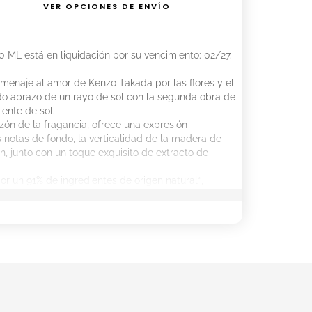
VER OPCIONES DE ENVÍO
 ML está en liquidación por su vencimiento: 02/27.
menaje al amor de Kenzo Takada por las flores y el
lido abrazo de un rayo de sol con la segunda obra de
iente de sol.
zón de la fragancia, ofrece una expresión
as notas de fondo, la verticalidad de la madera de
n, junto con un toque exquisito de extracto de
r un 91% de ingredientes de origen natural*,
a mimosa con materias primas excepcionales.
n Francia y cuentan con un precioso tapón de cristal.
r By Kenzo Ikebana Mimosa EDP es:
madera Hinoki.
 de mimosa y extracto de sésamo dorado.
 Kumquat.
ower By Kenzo Ikebana Mimosa EDP