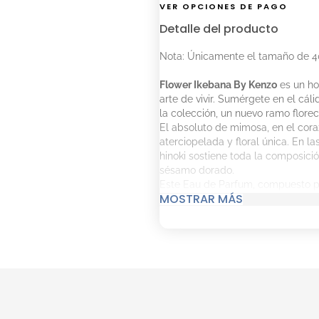
VER OPCIONES DE PAGO
Detalle del producto
Nota: Únicamente el tamaño de 40
Flower Ikebana By Kenzo
es un ho
arte de vivir. Sumérgete en el cá
la colección, un nuevo ramo florec
El absoluto de mimosa, en el cora
aterciopelada y floral única. En l
hinoki sostiene toda la composició
sésamo dorado.
Este Eau de Parfum, compuesto po
MOSTRAR MÁS
combina la más alta calidad de l
Además, sus frascos se fabrican e
El Aroma del Perfume Flowe
Notas de salida: acorde de 
Notas de corazón: absoluto
Notas de fondo: corteza de
Cómo Aplicar el Perfume Fl