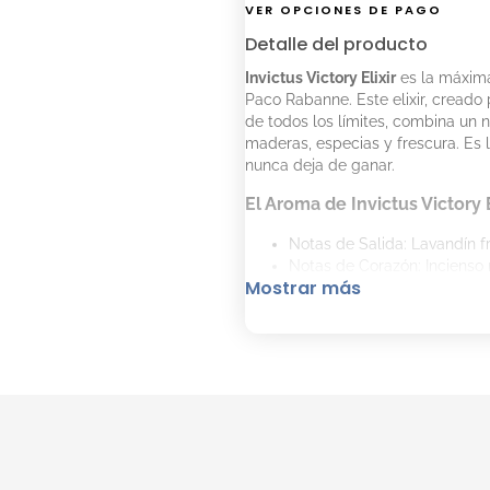
VER OPCIONES DE PAGO
Detalle del producto
Invictus Victory Elixir
es la máxima
Paco Rabanne. Este elixir, creado 
de todos los límites, combina un
maderas, especias y frescura. Es l
nunca deja de ganar.
El Aroma de Invictus Victory
Notas de Salida: Lavandín 
Notas de Corazón: Incienso
Mostrar más
Notas de Fondo: Vainilla y 
Cómo Aplicar Invictus Victor
Mayor Duración:
Para asegurar una mayor duració
sobre la piel limpia y seca. Pulver
muñecas, para potenciar su aroma