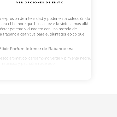
VER OPCIONES DE ENVÍO
 expresión de intensidad y poder en la colección de
para el hombre que busca llevar la victoria más allá
 néctar potente y duradero con una mezcla de
a fragancia definitiva para el triunfador épico que
 Elixir Parfum Intense de Rabanne es:
fresco aromático, cardamomo verde y pimienta negra.
 misterioso y pachulí amaderado.
haba tonka magnética.
y Elixir Parfum Intense de Rabanne para
n de
Invictus Victory Elixir Parfum Intense
, aplícalo
iza en las zonas de pulso, como el cuello y las
 y prolongar su impacto durante todo el día.