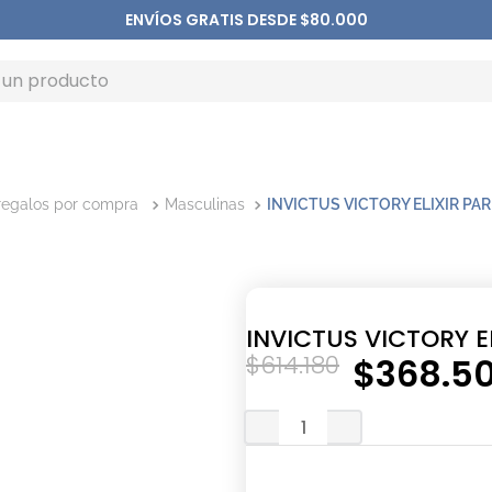
ENVÍOS GRATIS DESDE $80.000
regalos por compra
Masculinas
INVICTUS VICTORY ELIXIR P
INVICTUS VICTORY E
$
614
.
180
$
368
.
5