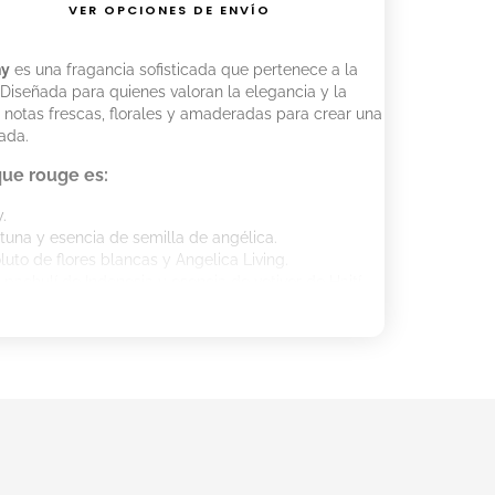
VER OPCIONES DE ENVÍO
hy
es una fragancia sofisticada que pertenece a la
a. Diseñada para quienes valoran la elegancia y la
a notas frescas, florales y amaderadas para crear una
nada.
que rouge es:
y.
tuna y esencia de semilla de angélica.
uto de flores blancas y Angelica Living.
pachulí de Indonesia y esencia de vetiver de Haití.
lique rouge para Mayor Duración:
ouge sobre la piel limpia y seca.
 como el cuello y las muñecas para realzar su
 durante el día.