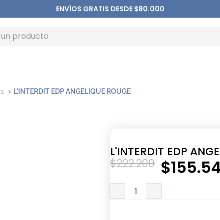
ENVÍOS GRATIS DESDE $80.000
as
L'INTERDIT EDP ANGELIQUE ROUGE
L'INTERDIT EDP ANG
$
222
.
200
$
155
.
5