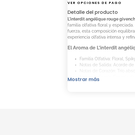
VER OPCIONES DE PAGO
Detalle del producto
L'interdit angélique rouge givenc
familia olfativa floral y especiad
fuerza, esta composición equilibr
experiencia olfativa intensa y refi
El Aroma de L'interdit angéli
Familia Olfativa: Floral, Spik
Notas de Salida: Acorde de 
Notas de Corazón: Trío absol
Notas de Fondo: Esencia de 
Mostrar más
Cómo Aplicar L'interdit angé
Aplicá L'interdit angélique r
Rociá en las zonas de pulso
fijación y prolongar el aroma