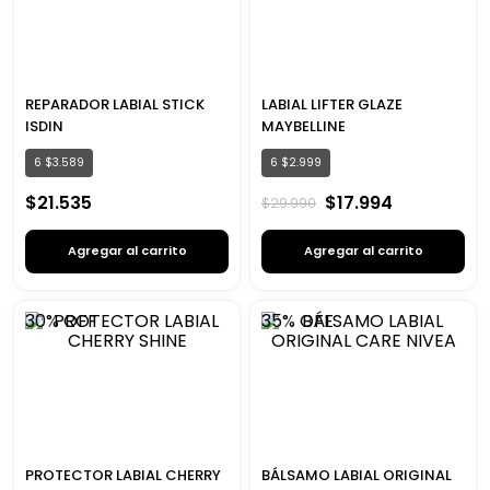
REPARADOR LABIAL STICK
LABIAL LIFTER GLAZE
ISDIN
MAYBELLINE
6
$
3
.
589
6
$
2
.
999
$
21
.
535
$
17
.
994
$
29
.
990
Agregar al carrito
Agregar al carrito
30%
OFF
35%
OFF
PROTECTOR LABIAL CHERRY
BÁLSAMO LABIAL ORIGINAL