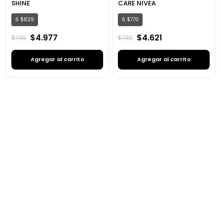
SHINE
CARE NIVEA
6
$
829
6
$
770
$
4
.
977
$
4
.
621
$
7
.
110
$
7
.
110
Agregar al carrito
Agregar al carrito