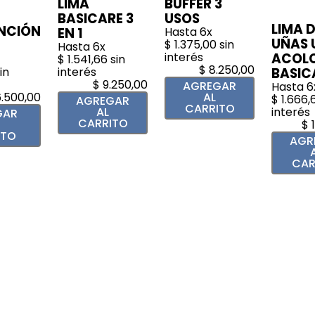
LIMA
BUFFER 3
BASICARE 3
USOS
LIMA 
NCIÓN
EN 1
Hasta
6
x
UÑAS 
$
1
.
375
,
00
sin
Hasta
6
x
interés
ACOL
$
1
.
541
,
66
sin
$
8
.
250
,
00
in
interés
BASIC
$
9
.
250
,
00
AGREGAR
Hasta
6
6
.
500
,
00
AL
$
1
.
666
,
AGREGAR
CARRITO
AL
interés
GAR
CARRITO
$
ITO
AGR
CAR