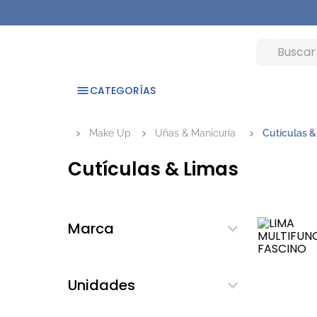
CATEGORÍAS
Make Up
Uñas & Manicuría
Cutículas &
Cutículas & Limas
Marca
Basicare
Fascino
Unidades
Muw
1 UNIDAD