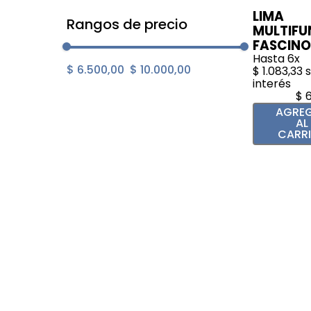
LIMA
Rangos de precio
MULTIFU
FASCINO
Hasta
6
x
$ 6.500,00
$ 10.000,00
$
1
.
083
,
33
s
interés
$
AGRE
AL
CARR