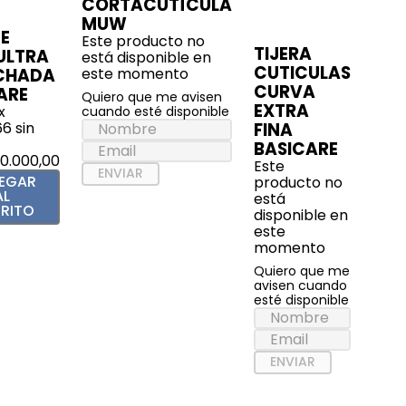
CORTACUTÍCULA
MUW
DE
Este producto no
TIJERA
ULTRA
está disponible en
CUTICULAS
CHADA
este momento
CURVA
ARE
Quiero que me avisen
EXTRA
x
cuando esté disponible
66
sin
FINA
BASICARE
10
.
000
,
00
Este
ENVIAR
EGAR
producto no
AL
está
RITO
disponible en
este
momento
Quiero que me
avisen cuando
esté disponible
ENVIAR