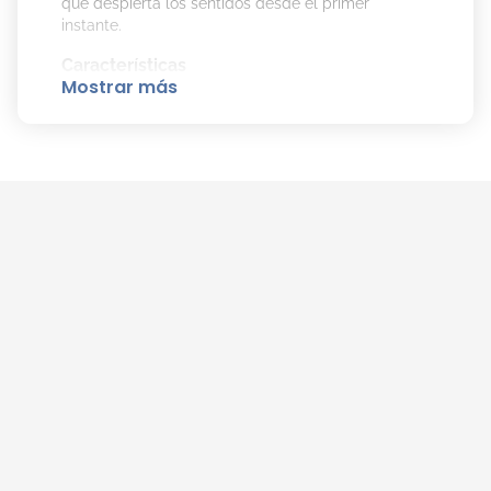
que despierta los sentidos desde el primer
instante.
Características
Mostrar más
Fragancia femenina floral cítrica fresca y
luminosa.
Aroma dulce y jugoso inspirado en la
manzana caramelizada.
Composición vegana.
Incluye Body Lotion para potenciar la
duración y suavidad en la piel.
Ideal para uso diario y para regalar.
Notas olfativas
Notas de salida:
Limón de Amalfi y lima.
Notas de corazón:
Manzana Granny Smith,
praliné, peonía y datura.
Notas de fondo:
Árbol de manzano, almizcle
y cedro de Virginia.