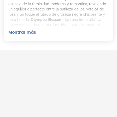
esencia de la feminidad moderna y romántica, revelando
un equilibrio perfecto entre la sutileza de los pétalos de
rosa y un toque afrutado de grosella negra chispeante y
pera helada.
Olympéa Blossom
deja una firma olfativa
dulce y delicada que perdura, ideal para destacar en
cualquier ocasión.
Mostrar más
El Aroma de Olympéa Blossom EDP de Rabanne
es:
Familia Olfativa: Fresca oriental.
Notas de Salida: Pimienta rosa.
Notas de Corazón: Sorbete de pera y grosella
negra.
Notas de Fondo: Vainilla y madera de cachemira.
Como Aplicar Olympéa Blossom EDP de Rabanne
para Mayor Duración
Aplica
Olympéa Blossom
EDP sobre la piel limpia y seca.
Pulveriza en las zonas de pulso, como el cuello y las
muñecas, para potenciar su duración y aroma.