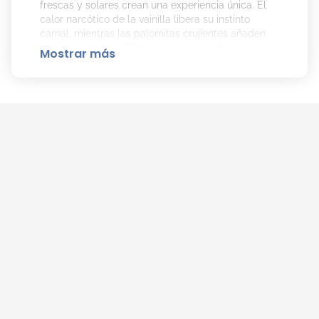
frescas y solares crean una experiencia única. El
calor narcótico de la vainilla libera su instinto
carnal, mientras las palomitas crujientes añaden
un toque sensual. El resultado es una fragancia
Mostrar más
magnética y cautivadora.
El Aroma de Pure XS For Her EDP de
Rabanne es:
Notas de Salida: Ylang-Ylang y vaina de
vainilla.
Notas de Corazón: Palomitas y semilla de
abelmosco.
Notas de Fondo: Madera de sándalo.
Cómo Aplicar Pure XS For Her EDP de
Rabanne para Mayor Duración:
Aplicar
Pure XS For Her EDP
sobre la piel limpia y
seca. Pulveriza en las zonas de pulso, como el
cuello y las muñecas, para potenciar su duración y
aroma.