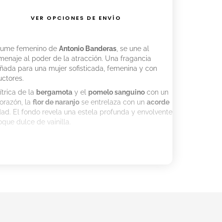
VER OPCIONES DE ENVÍO
rfume femenino de
Antonio Banderas
, se une al
menaje al poder de la atracción. Una fragancia
eñada para una mujer sofisticada, femenina y con
uctores.
ítrica de la
bergamota
y el
pomelo sanguino
con un
corazón, la
flor de naranjo
se entrelaza con un
acorde
ad. El fondo revela una estela profunda y envolvente
oque dulce de vainilla.
 Pomelo sanguino
ranjo, Acorde solar
uí