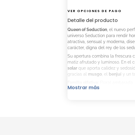
VER OPCIONES DE PAGO
Detalle del producto
Queen of Seduction
, el nuevo pe
universo Seduction para rendir ho
atractiva, sensual y moderna, dis
carácter, digna del rey de los sed
Su apertura combina la frescura c
matiz afrutado y luminoso. En el 
solar
que aporta calidez y sedosid
gracias al
musgo
, el
benjuí
y un t
Familia olfativa:
Floral ambarada
Mostrar más
Notas olfativas:
Notas de salida:
Bergamota,
Notas de corazón:
Flor de na
Notas de fondo:
Musgo, Benj