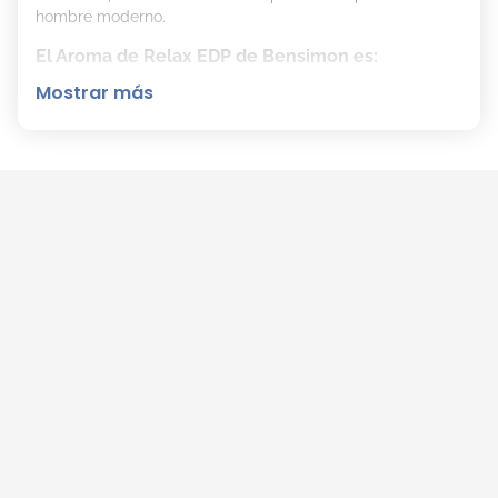
hombre moderno.
El Aroma de Relax EDP de Bensimon es:
Mostrar más
Familia Olfativa: Acuática Amaderada.
Notas de Salida: Toronja, notas marinas y
mandarina.
Nota de Corazón: Hojas de laurel y jazmín.
Notas de Fondo: Madera de gaiac, patchouli y
ámbar gris.
Como Aplicar Relax EDP de Bensimon para Mayor
Duración:
Aplica
Relax EDP
sobre la piel limpia y seca en las zonas
de pulso como el cuello y las muñecas para maximizar su
duración y fragancia.