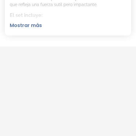
que refleja una fuerza sutil pero impactante.
El set incluye:
Mostrar más
Sublime (100ml):
Una fragancia de la familia Floral
Oriental con gran fijación.
Body Splash (50ml):
Complemento ideal para
refrescar la fragancia durante el día.
Neceser Sarkany
Consejos de aplicación
Aplicar sobre la piel limpia en los puntos de pulso
para permitir que las notas de fondo como la
vainilla y el cashmeran se desarrollen con todo su
potencial.
Detalles del producto
Tipo:
Le Parfum.
Familia Olfativa:
Floral Oriental.
Notas de salida:
Bergamota, avellana y lima
mexicana.