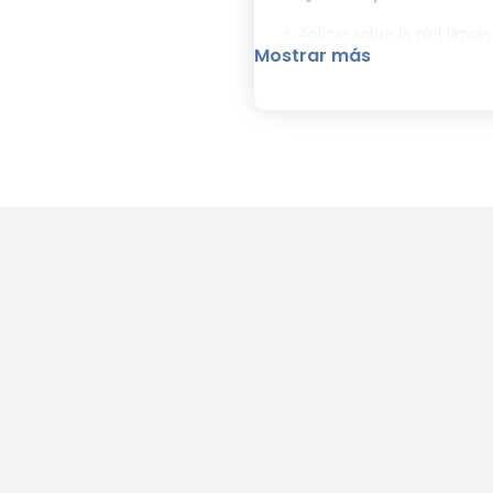
Aplicar sobre la piel limp
Mostrar más
frutales y anís se proyect
cedro y vainilla asegura q
Detalles del producto
Tipo:
Eau de Parfum (EDP)
Tamaño:
75 ml.
Familia Olfativa:
Frutal Am
Notas de salida:
Manzana, p
Notas de corazón:
Anís y s
Notas de fondo:
Cedro, vain