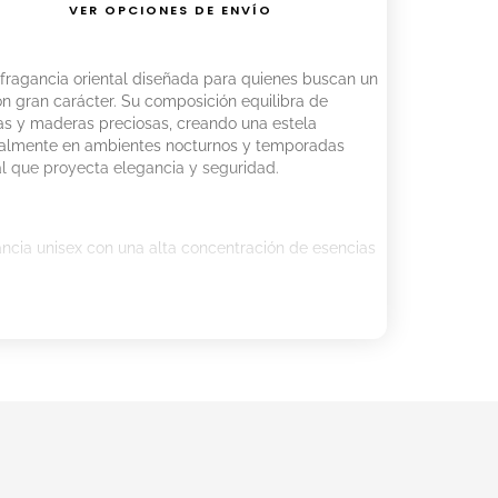
VER OPCIONES DE ENVÍO
fragancia oriental diseñada para quienes buscan un
on gran carácter. Su composición equilibra de
s y maderas preciosas, creando una estela
almente en ambientes nocturnos y temporadas
l que proyecta elegancia y seguridad.
ncia unisex con una alta concentración de esencias
ento ideal para reforzar el aroma y garantizar
.
re la piel limpia en los puntos de pulso. Utilizar el
 crear una "capa base" de fragancia, potenciando la
radas y especiadas.