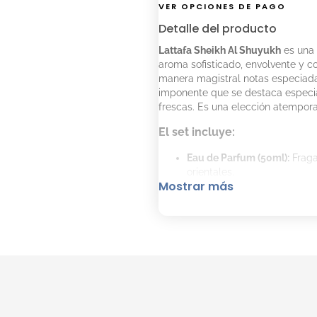
VER OPCIONES DE PAGO
Detalle del producto
Lattafa Sheikh Al Shuyukh
es una 
aroma sofisticado, envolvente y c
manera magistral notas especiada
imponente que se destaca especi
frescas. Es una elección atempora
El set incluye:
Eau de Parfum (50ml):
Fraga
orientales.
Mostrar más
Desodorante (50ml):
Complem
frescura durante todo el día
Consejos de aplicación
Aplicar el Eau de Parfum sob
desodorante del set ayuda a
fijación de las notas amade
Detalles del producto