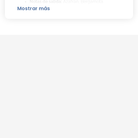
Notas de salida:
Azafrán, Bergamota
Mostrar más
Notas de corazón:
Plum Liquor, Canela
Notas de fondo:
Ámbar, Haba Tonka, Benjuí
Una fragancia profunda y elegante que envuelve
con su magnetismo, ideal para quienes buscan un
aroma moderno y sofisticado con estela duradera.