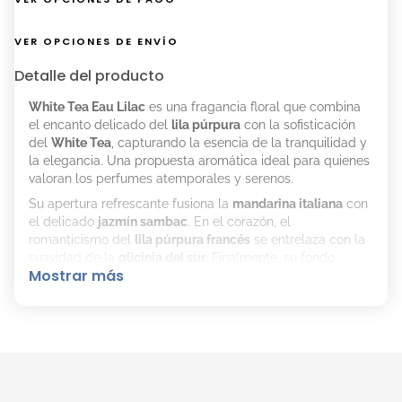
VER OPCIONES DE ENVÍO
Detalle del producto
White Tea Eau Lilac
es una fragancia floral que combina
el encanto delicado del
lila púrpura
con la sofisticación
del
White Tea
, capturando la esencia de la tranquilidad y
la elegancia. Una propuesta aromática ideal para quienes
valoran los perfumes atemporales y serenos.
Su apertura refrescante fusiona la
mandarina italiana
con
el delicado
jazmín sambac
. En el corazón, el
romanticismo del
lila púrpura francés
se entrelaza con la
suavidad de la
glicinia del sur
. Finalmente, su fondo
Mostrar más
cálido y envolvente combina
maderas blancas
,
haba
tonka
y
almizcle
, dejando una estela elegante y
reconfortante.
Familia olfativa:
Floral
Notas olfativas:
Notas de salida:
Mandarina Italiana, Jazmín Sambac