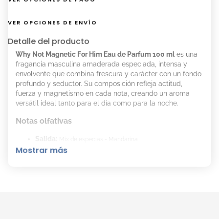
VER OPCIONES DE ENVÍO
Detalle del producto
Why Not Magnetic For Him Eau de Parfum 100 ml
es una
fragancia masculina amaderada especiada, intensa y
envolvente que combina frescura y carácter con un fondo
profundo y seductor. Su composición refleja actitud,
fuerza y magnetismo en cada nota, creando un aroma
versátil ideal tanto para el día como para la noche.
Notas olfativas
Salida:
Mix de especias - Mandarina
Mostrar más
Corazón:
Cedro - Ciprés - Geranio
Fondo:
Incienso ahumado - Haba Tonka - Ámbar dorado
Presentación
100 ml