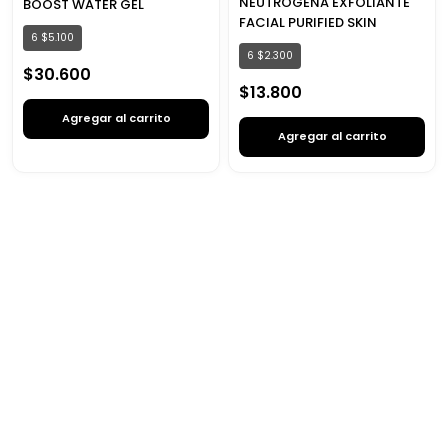
NEUTROGENA EXFOLIANTE
BOOST WATER GEL
FACIAL PURIFIED SKIN
6
$
5
.
100
6
$
2
.
300
$
30
.
600
$
13
.
800
Agregar al carrito
Agregar al carrito